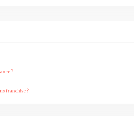
rance ?
ans franchise ?