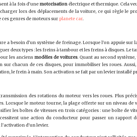
ent à la fois d’une
motorisation
électrique et thermique. Cela ve
se charger lors des déplacements de la voiture, ce qui règle le 
e ces genres de moteurs sur
planete car
.
ture a besoin d’un système de freinage. Lorsque l’on appuie sur l
nguer deux types : les freins à tambour et les freins à disques. 
 pour les anciens
modèles de voitures
. Quant au second système, 
 sur chacun de ces disques, pour immobiliser les roues. Aussi, u
on, le frein à main. Son activation se fait par un levier installé 
la transmission des rotations du moteur vers les roues. Plus pr
s. Lorsque le moteur tourne, la plage offerte sur un niveau de vi
ifier les boîtes de vitesses en trois catégories : une boîte de vi
écessitent une action du conducteur pour passer un rapport d
l’activation d’un levier.