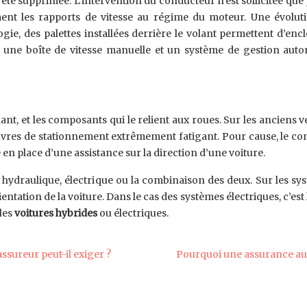
 été supprimée. L’intervention du conducteur n’est sollicitée que
t les rapports de vitesse au régime du moteur. Une évolutio
ogie, des palettes installées derrière le volant permettent d’en
t une boîte de vitesse manuelle et un système de gestion auto
ant, et les composants qui le relient aux roues. Sur les anciens v
res de stationnement extrêmement fatigant. Pour cause, le condu
 en place d’une assistance sur la direction d’une voiture.
 hydraulique, électrique ou la combinaison des deux. Sur les s
ntation de la voiture. Dans le cas des systèmes électriques, c’es
 les
voitures hybrides
ou électriques.
assureur peut-il exiger ?
Pourquoi une assurance auto